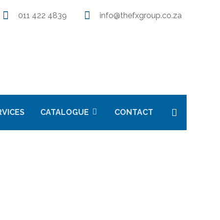
011 422 4839
info@thefxgroup.co.za
RVICES
CATALOGUE
CONTACT