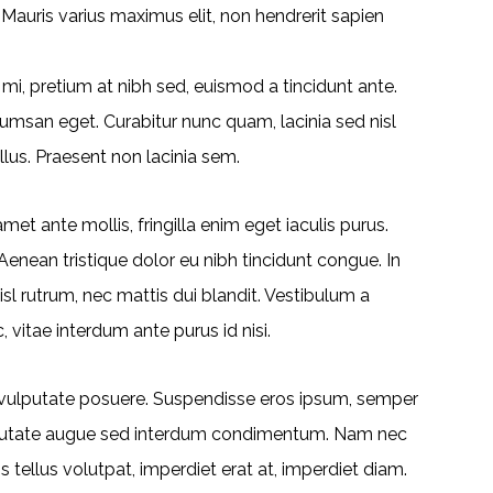
 Mauris varius maximus elit, non hendrerit sapien
mi, pretium at nibh sed, euismod a tincidunt ante.
msan eget. Curabitur nunc quam, lacinia sed nisl
llus. Praesent non lacinia sem.
et ante mollis, fringilla enim eget iaculis purus.
ean tristique dolor eu nibh tincidunt congue. In
l rutrum, nec mattis dui blandit. Vestibulum a
, vitae interdum ante purus id nisi.
a vulputate posuere. Suspendisse eros ipsum, semper
vulputate augue sed interdum condimentum. Nam nec
 tellus volutpat, imperdiet erat at, imperdiet diam.