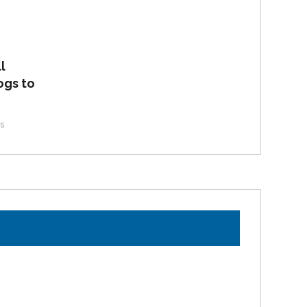
l
ogs to
s