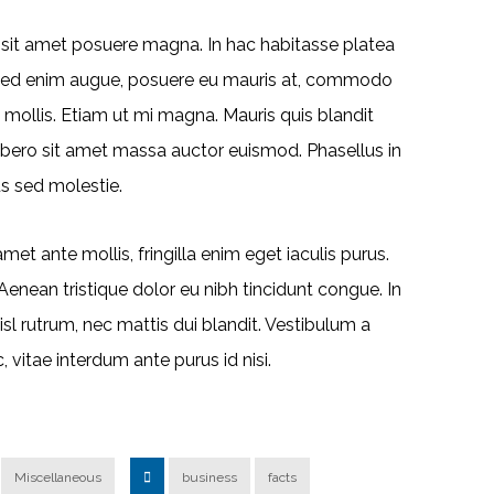
m sit amet posuere magna. In hac habitasse platea
e. Sed enim augue, posuere eu mauris at, commodo
mollis. Etiam ut mi magna. Mauris quis blandit
 libero sit amet massa auctor euismod. Phasellus in
us sed molestie.
et ante mollis, fringilla enim eget iaculis purus.
ean tristique dolor eu nibh tincidunt congue. In
l rutrum, nec mattis dui blandit. Vestibulum a
, vitae interdum ante purus id nisi.
Miscellaneous
business
facts