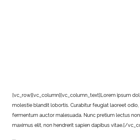
EVERY BUSINESS SH
HOW TO?
[vc_row][vc_column][vc_column_text]Lorem ipsum dolor s
molestie blandit lobortis. Curabitur feugiat laoreet odi
fermentum auctor malesuada. Nunc pretium lectus non, vi
maximus elit, non hendrerit sapien dapibus vitae.[/vc_