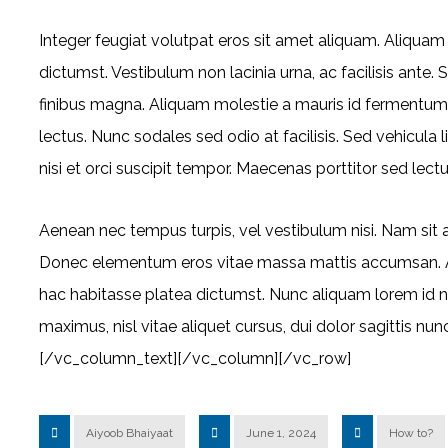
Integer feugiat volutpat eros sit amet aliquam. Aliqua
dictumst. Vestibulum non lacinia urna, ac facilisis ant
finibus magna. Aliquam molestie a mauris id fermentum 
lectus. Nunc sodales sed odio at facilisis. Sed vehicula
nisi et orci suscipit tempor. Maecenas porttitor sed lect
Aenean nec tempus turpis, vel vestibulum nisi. Nam sit am
Donec elementum eros vitae massa mattis accumsan. Aen
hac habitasse platea dictumst. Nunc aliquam lorem id nis
maximus, nisl vitae aliquet cursus, dui dolor sagittis nunc
[/vc_column_text][/vc_column][/vc_row]
Aiyoob Bhaiyaat
June 1, 2024
How to?