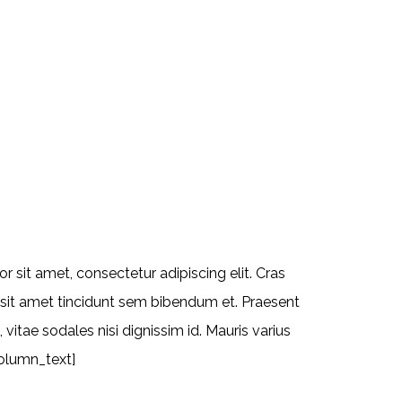
OULD KNOW
it amet, consectetur adipiscing elit. Cras
o, sit amet tincidunt sem bibendum et. Praesent
tae sodales nisi dignissim id. Mauris varius
column_text]